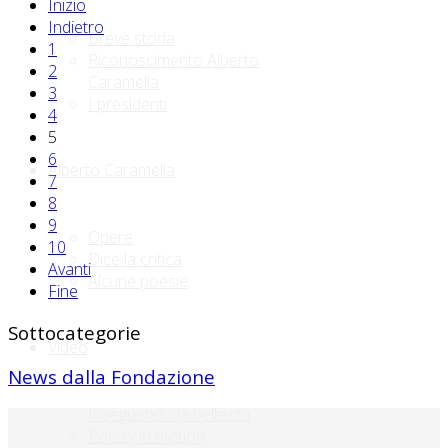
Inizio
Indietro
Breve storia
1
Riconoscimento Alberto
2
Caramella
3
I presidenti
4
5
6
Alberto Caramella
7
8
9
Opere
10
Dice la critica
Avanti
Alcune poesie
Fine
Sottocategorie
Video
News dalla Fondazione
Inseguendo la bellezza
Poetry in motion