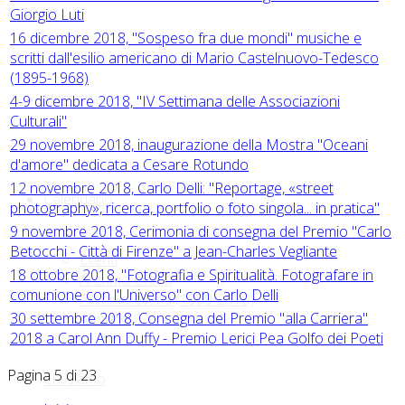
Giorgio Luti
16 dicembre 2018, "Sospeso fra due mondi" musiche e
scritti dall'esilio americano di Mario Castelnuovo-Tedesco
(1895-1968)
Home
4-9 dicembre 2018, "IV Settimana delle Associazioni
Culturali"
29 novembre 2018, inaugurazione della Mostra "Oceani
d'amore" dedicata a Cesare Rotundo
12 novembre 2018, Carlo Delli: "Reportage, «street
Calendario
photography», ricerca, portfolio o foto singola... in pratica"
9 novembre 2018, Cerimonia di consegna del Premio "Carlo
Betocchi - Città di Firenze" a Jean-Charles Vegliante
Eventi
18 ottobre 2018, "Fotografia e Spiritualità. Fotografare in
Archivio eventi
comunione con l'Universo" con Carlo Delli
Archivio eventi (1999-2018)
30 settembre 2018, Consegna del Premio "alla Carriera"
Annunci
2018 a Carol Ann Duffy - Premio Lerici Pea Golfo dei Poeti
Pagina 5 di 23
Chi siamo