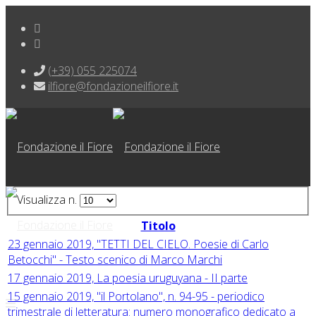
(+39) 055 225074
ilfiore@fondazioneilfiore.it
Visualizza n.
Titolo
23 gennaio 2019, "TETTI DEL CIELO. Poesie di Carlo
Betocchi" - Testo scenico di Marco Marchi
17 gennaio 2019, La poesia uruguyana - II parte
15 gennaio 2019, "il Portolano", n. 94-95 - periodico
trimestrale di letteratura: numero monografico dedicato a