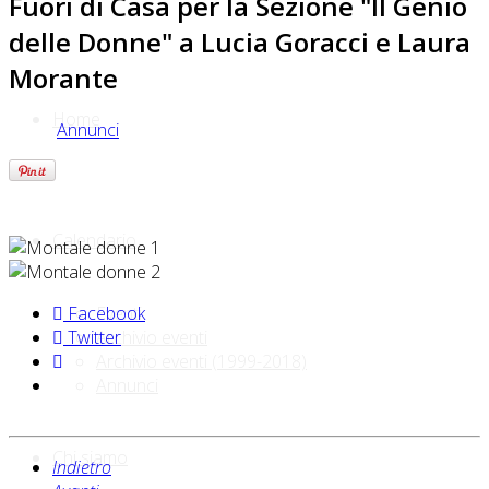
Fuori di Casa per la Sezione "Il Genio
delle Donne" a Lucia Goracci e Laura
Morante
Home
Annunci
Calendario
Facebook
Eventi
Twitter
Archivio eventi
Archivio eventi (1999-2018)
Annunci
Chi siamo
Indietro