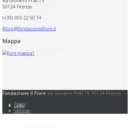
via Giovanni Prati 19
Video omaggio
50124 Firenze
Video eventi
(+39) 055 22 50 74
Audio
ilfiore@fondazioneilfiore.it
Mappa
Il soggetto è il mare
Voce dei poeti
La pace
Fondazione il Fiore
Via Giovanni Prati 19, 50124 Firenze
Policy
Links
Sitemap
Collaborazioni