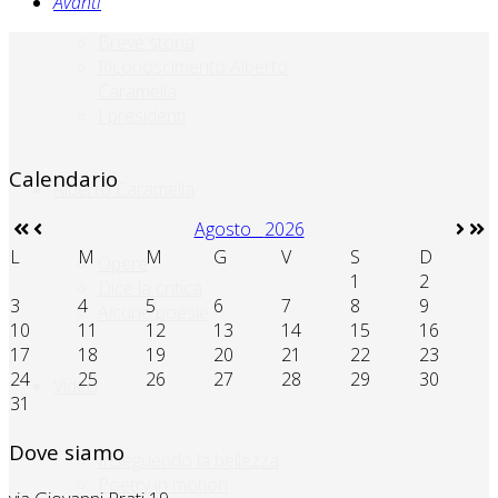
Avanti
Breve storia
Riconoscimento Alberto
Caramella
I presidenti
Calendario
Alberto Caramella
Agosto
2026
L
M
M
G
V
S
D
Opere
1
2
Dice la critica
3
4
5
6
7
8
9
Alcune poesie
10
11
12
13
14
15
16
17
18
19
20
21
22
23
24
25
26
27
28
29
30
Video
31
Dove siamo
Inseguendo la bellezza
Poetry in motion