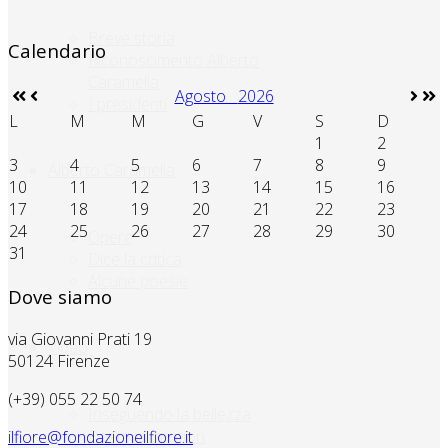
Breve storia
Calendario
Riconoscimento Alberto
Caramella
Agosto
2026
I presidenti
L
M
M
G
V
S
D
1
2
3
4
5
6
7
8
9
Alberto Caramella
10
11
12
13
14
15
16
17
18
19
20
21
22
23
24
25
26
27
28
29
30
Opere
31
Dice la critica
Alcune poesie
Dove siamo
via Giovanni Prati 19
Video
50124 Firenze
(+39) 055 22 50 74
Inseguendo la bellezza
Poetry in motion
ilfiore@fondazioneilfiore.it