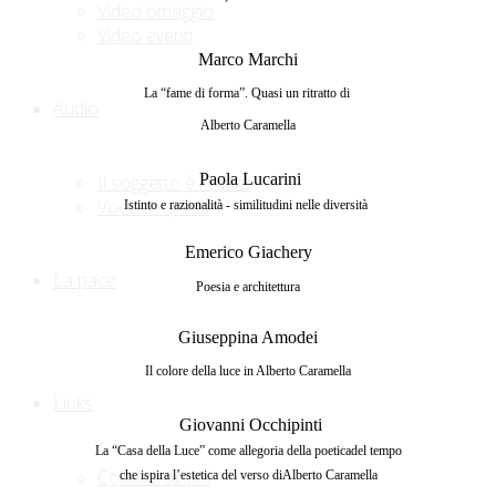
Video omaggio
Video eventi
Marco Marchi
La “fame di forma”. Quasi un ritratto di 
Audio
Alberto Caramella
Paola Lucarini
Il soggetto è il mare
Voce dei poeti
Istinto e razionalità - similitudini nelle diversità
Emerico Giachery
La pace
Poesia e architettura
Giuseppina Amodei
Il colore della luce in Alberto Caramella
Links
Giovanni Occhipinti
La “Casa della Luce” come allegoria della poetica
del tempo
Collaborazioni
che ispira l’estetica del verso di
Alberto Caramella