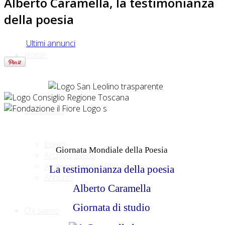
Alberto Caramella, la testimonianza
della poesia
Ultimi annunci
Home
Calendario
Eventi
Giornata Mondiale della Poesia
Archivio eventi
Archivio eventi (1999-2018)
La testimonianza della poesia
Annunci
Alberto Caramella
Giornata di studio
Chi siamo