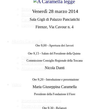
Breve storia
Venerdì 28 marzo 2014
Riconoscimento Alberto
Sala Gigli di Palazzo Panciatichi
Caramella
I presidenti
Firenze, Via Cavour n.
4
Alberto Caramella
Ore 9,00 - Apertura dei lavori
Ore 9,15 - 
Saluto del Presidente della Quinta 
Opere
Commissione Consiglio Regionale della Toscana
Dice la critica
Nicola Danti
Alcune poesie
Ore 9,20 - 
Introduzione e presentazione
Video
Maria Giuseppina Caramella
Presidente della Fondazione il Fiore
Inseguendo la bellezza
Poetry in motion
Ore 9,30 - Relatori