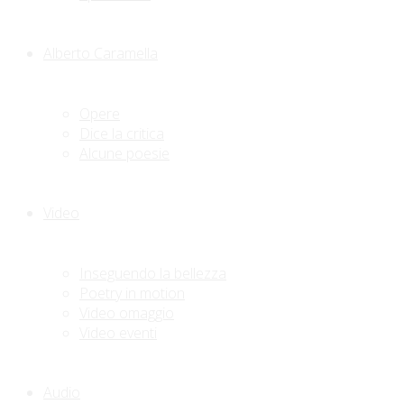
Alberto Caramella
Opere
Dice la critica
Alcune poesie
Video
Inseguendo la bellezza
Poetry in motion
Video omaggio
Video eventi
Audio