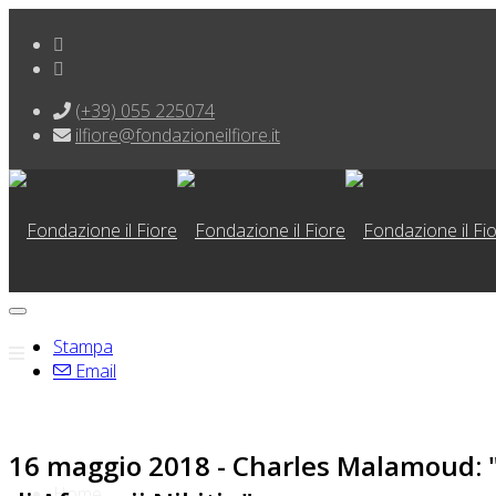
(+39) 055 225074
ilfiore@fondazioneilfiore.it
Stampa
Email
16 maggio 2018 - Charles Malamoud: "Un
Home