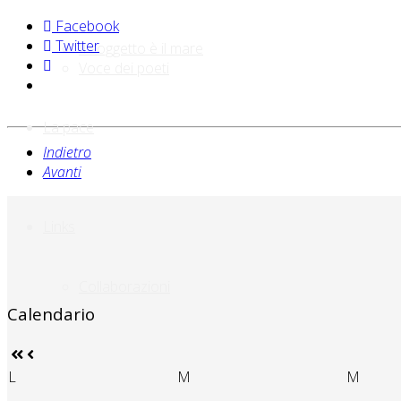
Facebook
Twitter
Il soggetto è il mare
Voce dei poeti
La pace
Indietro
Avanti
Links
Collaborazioni
Calendario
L
M
M