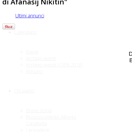
di Afanasij Nikitin"
Ultimi annunci
Calendario
Eventi
D
Archivio eventi
B
Archivio eventi (1999-2018)
Annunci
Chi siamo
Breve storia
Riconoscimento Alberto
Caramella
I presidenti