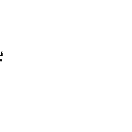
li
ze