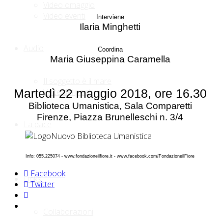
Video omaggio
Video eventi
Interviene
Ilaria Minghetti
Audio
Coordina
Maria Giuseppina Caramella
Il soggetto è il mare
Martedì 22 maggio 2018, ore 16.30
Voce dei poeti
Biblioteca Umanistica, Sala Comparetti
Firenze, Piazza Brunelleschi n. 3/4
La pace
Info: 055.225074 - www.fondazioneilfiore.it - www.facebook.com/FondazioneilFiore
Facebook
Links
Twitter
Collaborazioni