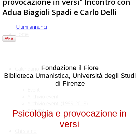
provocazione in versi" Incontro con
Adua Biagioli Spadi e Carlo Delli
Ultimi annunci
Home
Fondazione il Fiore
Calendario
Biblioteca Umanistica,
Università degli Studi
di Firenze
Eventi
Archivio eventi
Archivio eventi (1999-2018)
Annunci
Psicologia e provocazione in
versi
Chi siamo