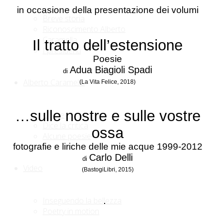
in occasione della presentazione dei volumi
Breve storia
Riconoscimento Alberto
Caramella
Il tratto dell’estensione
I presidenti
Poesie
Adua Biagioli Spadi
di
Alberto Caramella
(La Vita Felice, 2018)
…sulle nostre e sulle vostre
Opere
Dice la critica
ossa
Alcune poesie
fotografie e liriche delle mie acque 1999-2012
Carlo Delli
di
Video
(BastogiLibri, 2015)
Inseguendo la bellezza
Poetry in motion