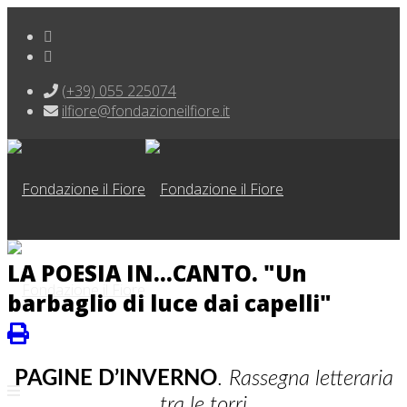
(+39) 055 225074
ilfiore@fondazioneilfiore.it
LA POESIA IN...CANTO. "Un
barbaglio di luce dai capelli"
PAGINE D’INVERNO
.
Rassegna letteraria
tra le torri