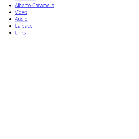
Alberto Caramella
Video
Audio
La pace
Links