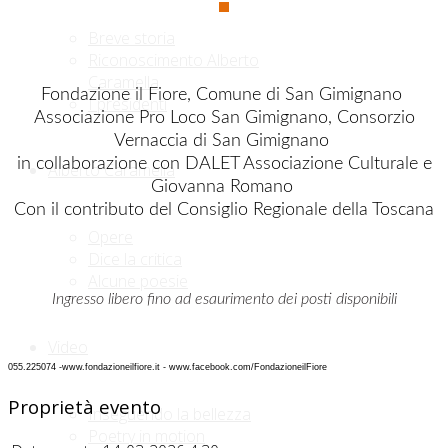
Breve storia
Riconoscimento Alberto
Caramella
Fondazione il Fiore, Comune di San Gimignano
I presidenti
Associazione Pro Loco San Gimignano, Consorzio
Vernaccia di San Gimignano
in collaborazione con DALET Associazione Culturale e
Alberto Caramella
Giovanna Romano
Con il contributo del Consiglio Regionale della Toscana
Opere
Dice la critica
Alcune poesie
Ingresso libero fino ad esaurimento dei posti disponibili
Video
055.225074 -www.fondazioneilfiore.it - www.facebook.com/FondazioneilFiore
Proprietà evento
Inseguendo la bellezza
Poetry in motion