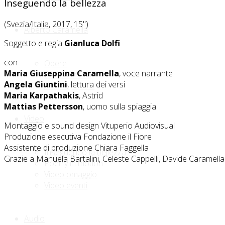
Inseguendo la bellezza
(Svezia/Italia, 2017, 15")
Alberto Caramella
Soggetto e regia
Gianluca Dolfi
con
Opere
Maria Giuseppina Caramella
, voce narrante
Dice la critica
Angela Giuntini
, lettura dei versi
Alcune poesie
Maria Karpathakis
, Astrid
Mattias Pettersson
, uomo sulla spiaggia
Video
Montaggio e sound design Vituperio Audiovisual
Produzione esecutiva Fondazione il Fiore
Assistente di produzione Chiara Faggella
Inseguendo la bellezza
Grazie a Manuela Bartalini, Celeste Cappelli, Davide Caramella
Poetry in motion
Video omaggio
Video eventi
Audio