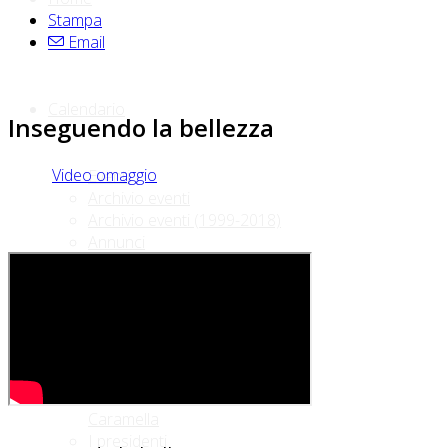
Stampa
Email
Calendario
Inseguendo la bellezza
Video omaggio
Eventi
Archivio eventi
Archivio eventi (1999-2018)
Annunci
Chi siamo
Breve storia
Riconoscimento Alberto
Caramella
I presidenti