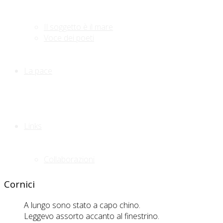
Il soggetto è il mare
Voce dei poeti
La pace
Links
Collaborazioni
Cornici
A lungo sono stato a capo chino.
Leggevo assorto accanto al finestrino.