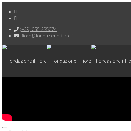
(+39) 055 225074
ilfiore@fondazioneilfiore.it
Home