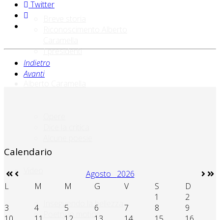
Twitter
Breve storia
Riconoscimento Alberto
Caramella
I presidenti
Indietro
Avanti
Alberto Caramella
Opere
Dice la critica
Alcune poesie
Calendario
Video
Agosto
2026
L
M
M
G
V
S
D
1
2
Inseguendo la bellezza
3
4
5
6
7
8
9
Poetry in motion
10
11
12
13
14
15
16