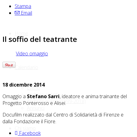
Stampa
Email
Home
Il soffio del teatrante
Video omaggio
Calendario
18 dicembre 2014
Eventi
Archivio eventi
Omaggio a
Stefano Sarri
, ideatore e anima trainante del
Archivio eventi (1999-2018)
Progetto Ponterosso e Alisei.
Annunci
Docufilm realizzato dal Centro di Solidarietà di Firenze e
dalla Fondazione il Fiore.
Chi siamo
Facebook