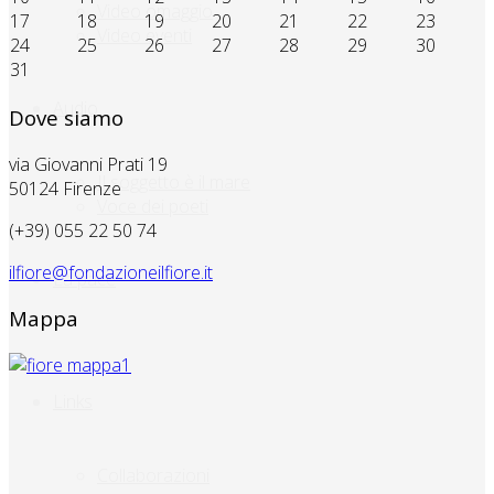
Video omaggio
17
18
19
20
21
22
23
Video eventi
24
25
26
27
28
29
30
31
Audio
Dove siamo
via Giovanni Prati 19
Il soggetto è il mare
50124 Firenze
Voce dei poeti
(+39) 055 22 50 74
ilfiore@fondazioneilfiore.it
La pace
Mappa
Links
Collaborazioni