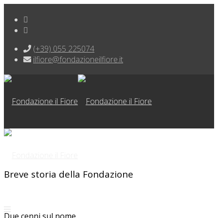
(+39) 055 225074
ilfiore@fondazioneilfiore.it
Breve storia della Fondazione
Due cenni sul nome.