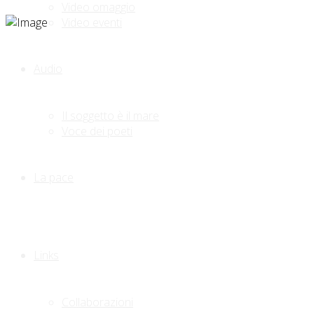
Video omaggio
Video eventi
Audio
Il soggetto è il mare
Voce dei poeti
La pace
Links
Collaborazioni