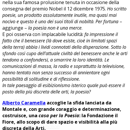
nella sua famosa prolusione tenuta in occasione della
consegna del premio Nobel il 12 dicembre 1975.
Ho scritto
Breve storia
poesie, un prodotto assolutamente inutile, ma quasi mai
Riconoscimento Alberto
nocivo e questo è uno dei suoi titoli di nobiltà
.
Per fortuna
–
Caramella
aggiunge –
la poesia non è una merce
.
I presidenti
E poi osserva con implacabile lucidità:
fa impressione il
fatto che il benessere (là dove esiste, cioè in limitati spazi
della terra) abbia i lividi connotati della disperazione. Sotto lo
Alberto Caramella
sfondo così cupo dell’attuale civiltà del benessere anche le arti
tendono a confondersi, a smarrire la loro identità. Le
comunicazioni di massa, la radio e soprattutto la televisione,
Opere
hanno tentato non senza successo di annientare ogni
Dice la critica
possibilità di solitudine e di riflessione.
Alcune poesie
In tale paesaggio di esibizionismo isterico quale può essere il
posto della più discreta delle arti, la poesia?
Video
Alberto Caramella
accoglie la sfida lanciata da
Montale e, con grande coraggio e determinazione,
costruisce, una
casa per la Poesia
: la Fondazione il
Inseguendo la bellezza
Fiore, allo scopo di dare spazio e visibilità alla più
Poetry in motion
discreta della Arti.