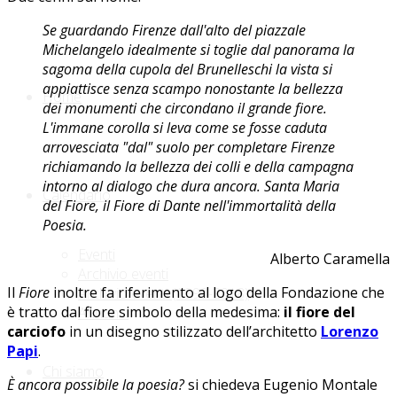
Se guardando Firenze dall'alto del piazzale
Michelangelo idealmente si toglie dal panorama la
sagoma della cupola del Brunelleschi la vista si
appiattisce senza scampo nonostante la bellezza
Home
dei monumenti che circondano il grande fiore.
L'immane corolla si leva come se fosse caduta
arrovesciata "dal" suolo per completare Firenze
richiamando la bellezza dei colli e della campagna
intorno al dialogo che dura ancora. Santa Maria
Calendario
del Fiore, il Fiore di Dante nell'immortalità della
Poesia.
Eventi
Alberto Caramella
Archivio eventi
Il
Fiore
inoltre fa riferimento al logo della Fondazione che
Archivio eventi (1999-2018)
è tratto dal fiore simbolo della medesima:
il fiore del
Annunci
carciofo
in un disegno stilizzato dell’architetto
Lorenzo
Papi
.
Chi siamo
È ancora possibile la poesia?
si chiedeva Eugenio Montale