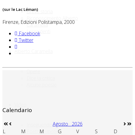
(sur le Lac Léman)
Breve storia
Riconoscimento Alberto
Firenze, Edizioni Polistampa, 2000
Caramella
I presidenti
Facebook
Twitter
Alberto Caramella
Opere
Dice la critica
Alcune poesie
Video
Calendario
Agosto
2026
Inseguendo la bellezza
L
M
M
G
V
S
D
Poetry in motion